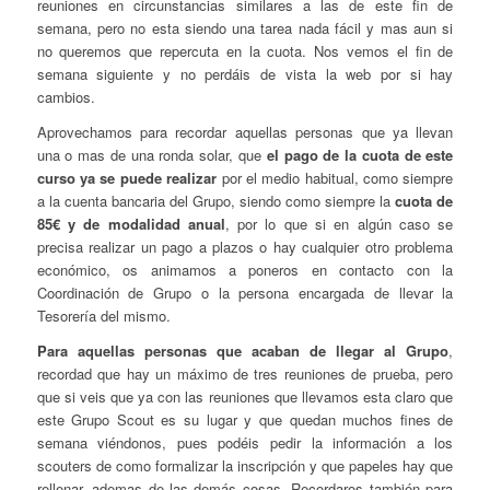
reuniones en circunstancias similares a las de este fin de
semana, pero no esta siendo una tarea nada fácil y mas aun si
no queremos que repercuta en la cuota. Nos vemos el fin de
semana siguiente y no perdáis de vista la web por si hay
cambios.
Aprovechamos para recordar aquellas personas que ya llevan
una o mas de una ronda solar, que
el pago de la cuota de este
curso ya se puede realizar
por el medio habitual, como siempre
a la cuenta bancaria del Grupo, siendo como siempre la
cuota de
85€ y de modalidad anual
, por lo que si en algún caso se
precisa realizar un pago a plazos o hay cualquier otro problema
económico, os animamos a poneros en contacto con la
Coordinación de Grupo o la persona encargada de llevar la
Tesorería del mismo.
Para aquellas personas que acaban de llegar al Grupo
,
recordad que hay un máximo de tres reuniones de prueba, pero
que si veis que ya con las reuniones que llevamos esta claro que
este Grupo Scout es su lugar y que quedan muchos fines de
semana viéndonos, pues podéis pedir la información a los
scouters de como formalizar la inscripción y que papeles hay que
rellenar, ademas de las demás cosas. Recordaros también para