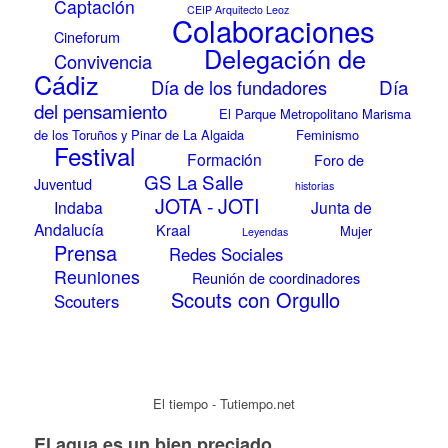
Captación
CEIP Arquitecto Leoz
Colaboraciones
Cineforum
Delegación de
Convivencia
Cádiz
Día
Día de los fundadores
del pensamiento
El Parque Metropolitano Marisma
de los Toruños y Pinar de La Algaida
Feminismo
Festival
Formación
Foro de
GS La Salle
Juventud
historias
JOTA - JOTI
Indaba
Junta de
Andalucía
Kraal
Mujer
Leyendas
Prensa
Redes Sociales
Reuniones
Reunión de coordinadores
Scouts con Orgullo
Scouters
El tiempo - Tutiempo.net
El agua es un bien preciado