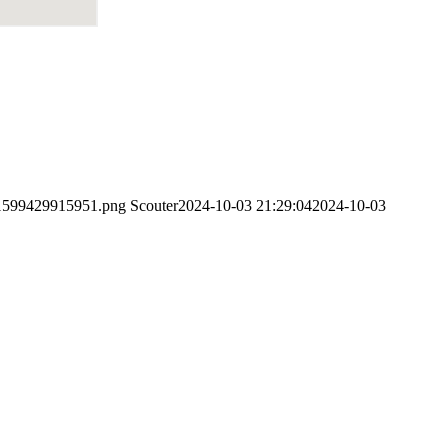
-e1599429915951.png
Scouter
2024-10-03 21:29:04
2024-10-03