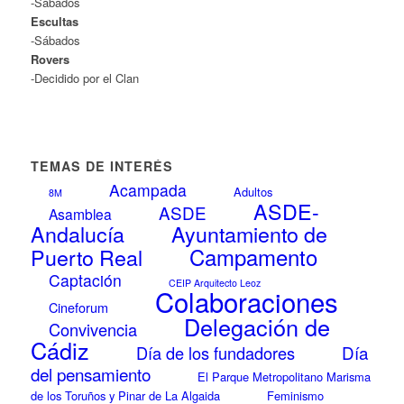
-Sábados
Escultas
-Sábados
Rovers
-Decidido por el Clan
TEMAS DE INTERÉS
Acampada
Adultos
8M
ASDE-
ASDE
Asamblea
Andalucía
Ayuntamiento de
Campamento
Puerto Real
Captación
CEIP Arquitecto Leoz
Colaboraciones
Cineforum
Delegación de
Convivencia
Cádiz
Día
Día de los fundadores
del pensamiento
El Parque Metropolitano Marisma
de los Toruños y Pinar de La Algaida
Feminismo