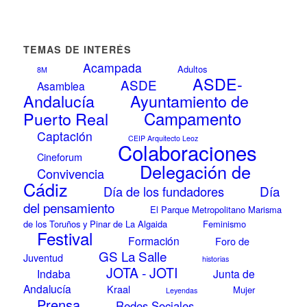
TEMAS DE INTERÉS
Acampada
Adultos
8M
ASDE-
ASDE
Asamblea
Andalucía
Ayuntamiento de
Campamento
Puerto Real
Captación
CEIP Arquitecto Leoz
Colaboraciones
Cineforum
Delegación de
Convivencia
Cádiz
Día
Día de los fundadores
del pensamiento
El Parque Metropolitano Marisma
de los Toruños y Pinar de La Algaida
Feminismo
Festival
Formación
Foro de
GS La Salle
Juventud
historias
JOTA - JOTI
Indaba
Junta de
Andalucía
Kraal
Mujer
Leyendas
Prensa
Redes Sociales