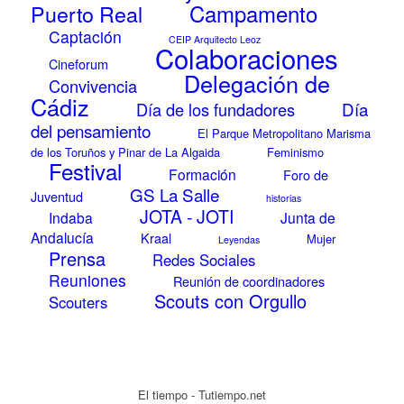
Campamento
Puerto Real
Captación
CEIP Arquitecto Leoz
Colaboraciones
Cineforum
Delegación de
Convivencia
Cádiz
Día
Día de los fundadores
del pensamiento
El Parque Metropolitano Marisma
de los Toruños y Pinar de La Algaida
Feminismo
Festival
Formación
Foro de
GS La Salle
Juventud
historias
JOTA - JOTI
Indaba
Junta de
Andalucía
Kraal
Mujer
Leyendas
Prensa
Redes Sociales
Reuniones
Reunión de coordinadores
Scouts con Orgullo
Scouters
El tiempo - Tutiempo.net