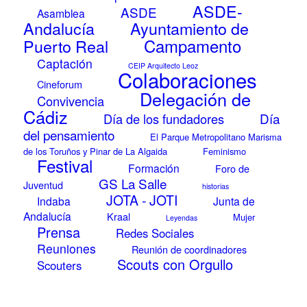
ASDE-
ASDE
Asamblea
Andalucía
Ayuntamiento de
Campamento
Puerto Real
Captación
CEIP Arquitecto Leoz
Colaboraciones
Cineforum
Delegación de
Convivencia
Cádiz
Día
Día de los fundadores
del pensamiento
El Parque Metropolitano Marisma
de los Toruños y Pinar de La Algaida
Feminismo
Festival
Formación
Foro de
GS La Salle
Juventud
historias
JOTA - JOTI
Indaba
Junta de
Andalucía
Kraal
Mujer
Leyendas
Prensa
Redes Sociales
Reuniones
Reunión de coordinadores
Scouts con Orgullo
Scouters