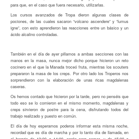
para que, en el caso que fuera necesario, utilizarlas.
Los cursos avanzados de Tropa dieron algunas clases de
pociones, de las cuales sacaron “volcano ascendere” y “lumus
igne”, con esto aprendieron las reacciones entre un básico y un
ácido alcalino controladas.
También en el día de ayer pillamos a ambas secciones con las
manos en la masa, nunca mejor dicho porque hicieron un reto
cocinero en el que la Manada troceó fruta, mientras los scouters
prepararon la masa de los creps. Por otro lado los Troperos nos
sorprendieron con la elaboración de unas ricas magdalenas
caseras.
Os hemos contado que hicieron por la tarde, pero no penséis que
todo eso se lo comieron en el mismo momento, magdalenas y
creps sirvieron de postre para la cena, disfrutando todos del
trabajo realizado y puesto en común.
El día de hoy esperamos poderos informar esta misma noche,
recordad que es día de marcha y por lo tanto día de llamada, en
el horario de 13:00 a 14:00, parón para comer, y de 15:00 a