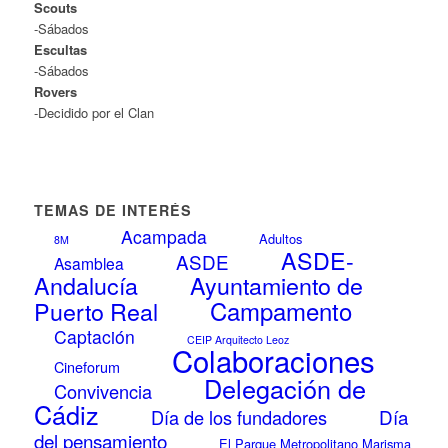
Scouts
-Sábados
Escultas
-Sábados
Rovers
-Decidido por el Clan
TEMAS DE INTERÉS
Acampada
Adultos
8M
ASDE-
ASDE
Asamblea
Andalucía
Ayuntamiento de
Campamento
Puerto Real
Captación
CEIP Arquitecto Leoz
Colaboraciones
Cineforum
Delegación de
Convivencia
Cádiz
Día
Día de los fundadores
del pensamiento
El Parque Metropolitano Marisma