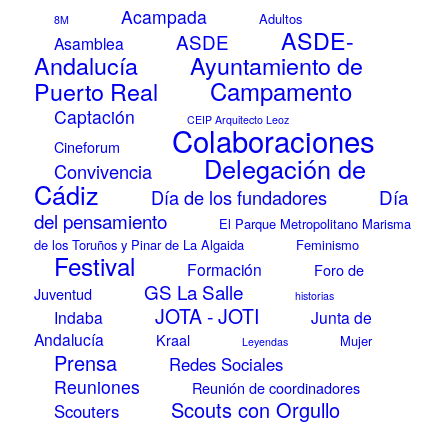
Acampada
Adultos
8M
ASDE-
ASDE
Asamblea
Andalucía
Ayuntamiento de
Campamento
Puerto Real
Captación
CEIP Arquitecto Leoz
Colaboraciones
Cineforum
Delegación de
Convivencia
Cádiz
Día
Día de los fundadores
del pensamiento
El Parque Metropolitano Marisma
de los Toruños y Pinar de La Algaida
Feminismo
Festival
Formación
Foro de
GS La Salle
Juventud
historias
JOTA - JOTI
Indaba
Junta de
Andalucía
Kraal
Mujer
Leyendas
Prensa
Redes Sociales
Reuniones
Reunión de coordinadores
Scouts con Orgullo
Scouters