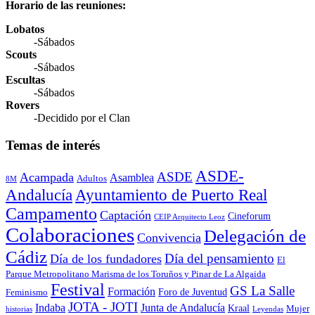
Horario de las reuniones:
Lobatos
-Sábados
Scouts
-Sábados
Escultas
-Sábados
Rovers
-Decidido por el Clan
Temas de interés
ASDE-
ASDE
Acampada
Asamblea
Adultos
8M
Andalucía
Ayuntamiento de Puerto Real
Campamento
Captación
Cineforum
CEIP Arquitecto Leoz
Colaboraciones
Delegación de
Convivencia
Cádiz
Día del pensamiento
Día de los fundadores
El
Parque Metropolitano Marisma de los Toruños y Pinar de La Algaida
Festival
GS La Salle
Formación
Foro de Juventud
Feminismo
JOTA - JOTI
Indaba
Junta de Andalucía
Kraal
Mujer
historias
Leyendas