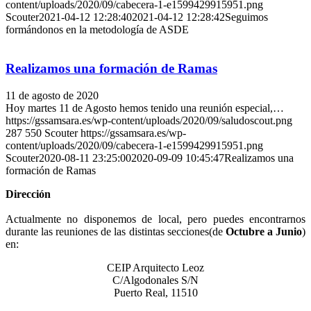
content/uploads/2020/09/cabecera-1-e1599429915951.png
Scouter
2021-04-12 12:28:40
2021-04-12 12:28:42
Seguimos
formándonos en la metodología de ASDE
Realizamos una formación de Ramas
11 de agosto de 2020
Hoy martes 11 de Agosto hemos tenido una reunión especial,…
https://gssamsara.es/wp-content/uploads/2020/09/saludoscout.png
287
550
Scouter
https://gssamsara.es/wp-
content/uploads/2020/09/cabecera-1-e1599429915951.png
Scouter
2020-08-11 23:25:00
2020-09-09 10:45:47
Realizamos una
formación de Ramas
Dirección
Actualmente no disponemos de local, pero puedes encontrarnos
durante las reuniones de las distintas secciones(de
Octubre a Junio
)
en:
CEIP Arquitecto Leoz
C/Algodonales S/N
Puerto Real, 11510