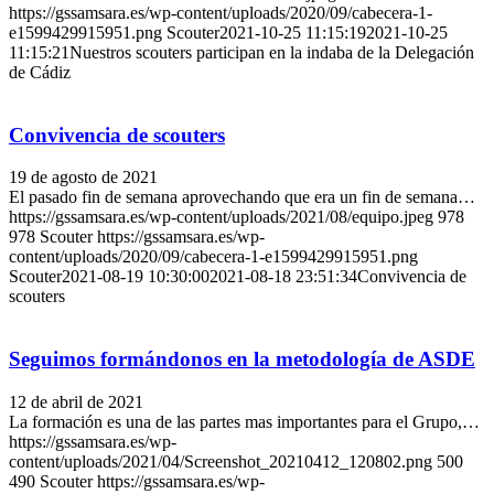
https://gssamsara.es/wp-content/uploads/2020/09/cabecera-1-
e1599429915951.png
Scouter
2021-10-25 11:15:19
2021-10-25
11:15:21
Nuestros scouters participan en la indaba de la Delegación
de Cádiz
Convivencia de scouters
19 de agosto de 2021
El pasado fin de semana aprovechando que era un fin de semana…
https://gssamsara.es/wp-content/uploads/2021/08/equipo.jpeg
978
978
Scouter
https://gssamsara.es/wp-
content/uploads/2020/09/cabecera-1-e1599429915951.png
Scouter
2021-08-19 10:30:00
2021-08-18 23:51:34
Convivencia de
scouters
Seguimos formándonos en la metodología de ASDE
12 de abril de 2021
La formación es una de las partes mas importantes para el Grupo,…
https://gssamsara.es/wp-
content/uploads/2021/04/Screenshot_20210412_120802.png
500
490
Scouter
https://gssamsara.es/wp-