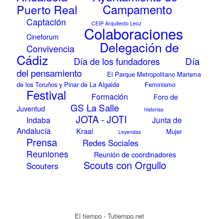
Campamento
Puerto Real
Captación
CEIP Arquitecto Leoz
Colaboraciones
Cineforum
Delegación de
Convivencia
Cádiz
Día
Día de los fundadores
del pensamiento
El Parque Metropolitano Marisma
de los Toruños y Pinar de La Algaida
Feminismo
Festival
Formación
Foro de
GS La Salle
Juventud
historias
JOTA - JOTI
Indaba
Junta de
Andalucía
Kraal
Mujer
Leyendas
Prensa
Redes Sociales
Reuniones
Reunión de coordinadores
Scouts con Orgullo
Scouters
El tiempo - Tutiempo.net