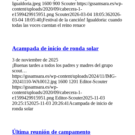
Igualdoria.jpeg
1600
900
Scouter
https://gssamsara.es/wp-
content/uploads/2020/09/cabecera-1-
e1599429915951.png
Scouter
2026-03-04 18:05:36
2026-
03-04 18:05:40
¡Festival de la canción! Igualdoria: cuando
todas las voces cuentan el reino renace
Acampada de inicio de ronda solar
3 de noviembre de 2025
¡Buenas tardes a todos los padres y madres del grupo
scout…
https://gssamsara.es/wp-content/uploads/2024/11/IMG-
20241110-WA0012.jpg
1600
1201
Editor-Scouter
https://gssamsara.es/wp-
content/uploads/2020/09/cabecera-1-
e1599429915951.png
Editor-Scouter
2025-11-03
20:25:15
2025-11-03 20:26:41
Acampada de inicio de
ronda solar
Última reunión de campamento