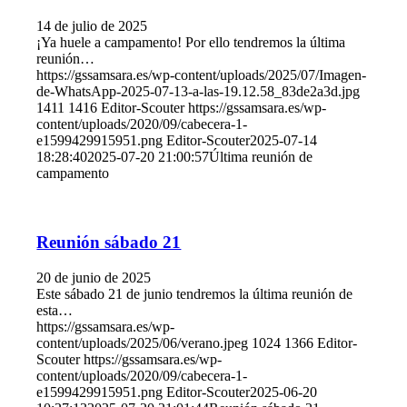
14 de julio de 2025
¡Ya huele a campamento! Por ello tendremos la última
reunión…
https://gssamsara.es/wp-content/uploads/2025/07/Imagen-
de-WhatsApp-2025-07-13-a-las-19.12.58_83de2a3d.jpg
1411
1416
Editor-Scouter
https://gssamsara.es/wp-
content/uploads/2020/09/cabecera-1-
e1599429915951.png
Editor-Scouter
2025-07-14
18:28:40
2025-07-20 21:00:57
Última reunión de
campamento
Reunión sábado 21
20 de junio de 2025
Este sábado 21 de junio tendremos la última reunión de
esta…
https://gssamsara.es/wp-
content/uploads/2025/06/verano.jpeg
1024
1366
Editor-
Scouter
https://gssamsara.es/wp-
content/uploads/2020/09/cabecera-1-
e1599429915951.png
Editor-Scouter
2025-06-20