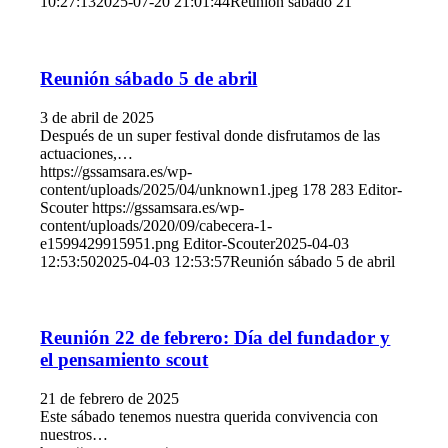
10:27:13
2025-07-20 21:01:44
Reunión sábado 21
Reunión sábado 5 de abril
3 de abril de 2025
Después de un super festival donde disfrutamos de las
actuaciones,…
https://gssamsara.es/wp-
content/uploads/2025/04/unknown1.jpeg
178
283
Editor-
Scouter
https://gssamsara.es/wp-
content/uploads/2020/09/cabecera-1-
e1599429915951.png
Editor-Scouter
2025-04-03
12:53:50
2025-04-03 12:53:57
Reunión sábado 5 de abril
Reunión 22 de febrero: Día del fundador y
el pensamiento scout
21 de febrero de 2025
Este sábado tenemos nuestra querida convivencia con
nuestros…