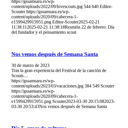
https://gssamsara.es/wp-
content/uploads/2022/09/lovescouts.jpg
544
640
Editor-
Scouter
https://gssamsara.es/wp-
content/uploads/2020/09/cabecera-1-
e1599429915951.png
Editor-Scouter
2025-02-21
11:38:11
2025-02-21 11:38:18
Reunión 22 de febrero: Día
del fundador y el pensamiento scout
Nos vemos después de Semana Santa
30 de marzo de 2023
Tras la gran experiencia del Festival de la canción de
Scouts…
https://gssamsara.es/wp-
content/uploads/2023/03/vacaciones.jpg
384
549
Scouter
https://gssamsara.es/wp-
content/uploads/2020/09/cabecera-1-
e1599429915951.png
Scouter
2023-03-30 20:15:08
2023-
03-30 20:53:43
Nos vemos después de Semana Santa