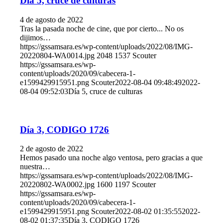
Día 5, cruce de culturas
4 de agosto de 2022
Tras la pasada noche de cine, que por cierto... No os
dijimos…
https://gssamsara.es/wp-content/uploads/2022/08/IMG-
20220804-WA0014.jpg
2048
1537
Scouter
https://gssamsara.es/wp-
content/uploads/2020/09/cabecera-1-
e1599429915951.png
Scouter
2022-08-04 09:48:49
2022-
08-04 09:52:03
Día 5, cruce de culturas
Día 3, CODIGO 1726
2 de agosto de 2022
Hemos pasado una noche algo ventosa, pero gracias a que
nuestra…
https://gssamsara.es/wp-content/uploads/2022/08/IMG-
20220802-WA0002.jpg
1600
1197
Scouter
https://gssamsara.es/wp-
content/uploads/2020/09/cabecera-1-
e1599429915951.png
Scouter
2022-08-02 01:35:55
2022-
08-02 01:37:35
Día 3, CODIGO 1726