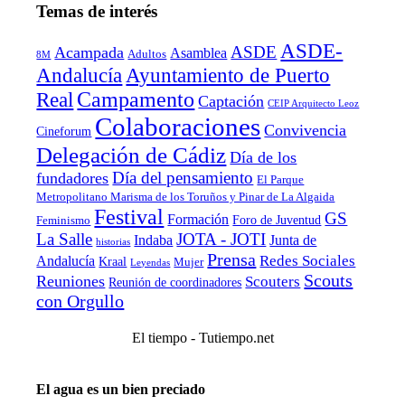
Temas de interés
ASDE-
ASDE
Acampada
Asamblea
Adultos
8M
Andalucía
Ayuntamiento de Puerto
Real
Campamento
Captación
CEIP Arquitecto Leoz
Colaboraciones
Convivencia
Cineforum
Delegación de Cádiz
Día de los
Día del pensamiento
fundadores
El Parque
Metropolitano Marisma de los Toruños y Pinar de La Algaida
Festival
GS
Formación
Foro de Juventud
Feminismo
La Salle
JOTA - JOTI
Indaba
Junta de
historias
Prensa
Redes Sociales
Andalucía
Kraal
Mujer
Leyendas
Scouts
Reuniones
Scouters
Reunión de coordinadores
con Orgullo
El tiempo - Tutiempo.net
El agua es un bien preciado