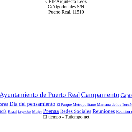
CEIP Arquitecto Leoz
C/Algodonales S/N
Puerto Real, 11510
Ayuntamiento de Puerto Real
Campamento
Capt
Día del pensamiento
ores
El Parque Metropolitano Marisma de los Toruño
Prensa
Reuniones
Redes Sociales
ucía
Kraal
Reunión 
Mujer
Leyendas
El tiempo - Tutiempo.net