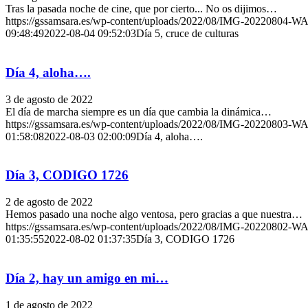
Tras la pasada noche de cine, que por cierto... No os dijimos…
https://gssamsara.es/wp-content/uploads/2022/08/IMG-20220804-W
09:48:49
2022-08-04 09:52:03
Día 5, cruce de culturas
Día 4, aloha….
3 de agosto de 2022
El día de marcha siempre es un día que cambia la dinámica…
https://gssamsara.es/wp-content/uploads/2022/08/IMG-20220803-W
01:58:08
2022-08-03 02:00:09
Día 4, aloha….
Día 3, CODIGO 1726
2 de agosto de 2022
Hemos pasado una noche algo ventosa, pero gracias a que nuestra…
https://gssamsara.es/wp-content/uploads/2022/08/IMG-20220802-W
01:35:55
2022-08-02 01:37:35
Día 3, CODIGO 1726
Día 2, hay un amigo en mi…
1 de agosto de 2022