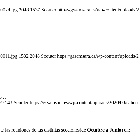
A0024.jpg
2048
1537
Scouter
https://gssamsara.es/wp-content/upload
A0011.jpg
1532
2048
Scouter
https://gssamsara.es/wp-content/upload
to,…
69
543
Scouter
https://gssamsara.es/wp-content/uploads/2020/09/cab
 las reuniones de las distintas secciones(de
Octubre a Junio
) en: