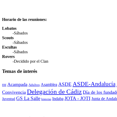
Horario de las reuniones:
Lobatos
-Sábados
Scouts
-Sábados
Escultas
-Sábados
Rovers
-Decidido por el Clan
Temas de interés
ASDE-Andalucía
ASDE
Acampada
Asamblea
Adultos
8M
Delegación de Cádiz
Convivencia
Día de los fundad
GS La Salle
JOTA - JOTI
Indaba
Junta de Andal
Juventud
historias