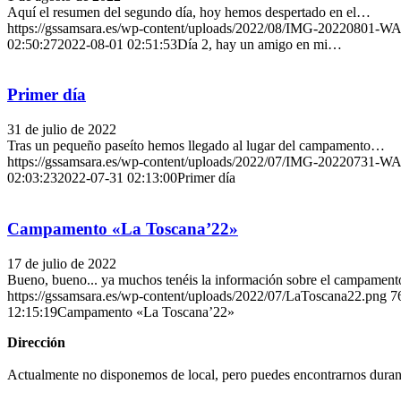
Aquí el resumen del segundo día, hoy hemos despertado en el…
https://gssamsara.es/wp-content/uploads/2022/08/IMG-20220801-W
02:50:27
2022-08-01 02:51:53
Día 2, hay un amigo en mi…
Primer día
31 de julio de 2022
Tras un pequeño paseíto hemos llegado al lugar del campamento…
https://gssamsara.es/wp-content/uploads/2022/07/IMG-20220731-W
02:03:23
2022-07-31 02:13:00
Primer día
Campamento «La Toscana’22»
17 de julio de 2022
Bueno, bueno... ya muchos tenéis la información sobre el campamen
https://gssamsara.es/wp-content/uploads/2022/07/LaToscana22.png
7
12:15:19
Campamento «La Toscana’22»
Dirección
Actualmente no disponemos de local, pero puedes encontrarnos durante